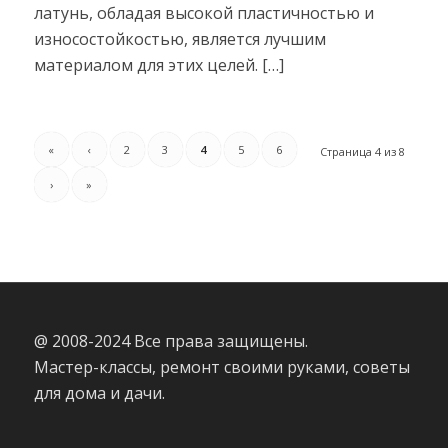
латунь, обладая высокой пластичностью и
износостойкостью, является лучшим
материалом для этих целей. […]
«
‹
2
3
4
5
6
Страница 4 из 8
›
»
@ 2008-2024 Все права защищены.
Мастер-классы, ремонт своими руками, советы
для дома и дачи.