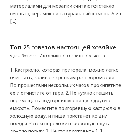
материалами для мозаики считаются стекло,
смальта, керамика и натуральный камень. А из
[…]
Топ-25 советов настоящей хозяйке
/
/
/
9 декабря 2009
0 Отзывы
в
Советы
от
admin
1. Кастрюлю, которая пригорела, можно легко
очистить, залив ее крепким раствором соли.
По прошествии нескольких часов прокипятите
ее и отчистите от гари. 2. Не нужно спешить
перемещать подгоревшую пищу в другую
емкость. Поместите пригоревшую кастрюлю в
холодную воду, и пища пристанет ко дну
посуды. Затем переложите хорошую еду в
другую посуду. 3. Не стоит готовить […]