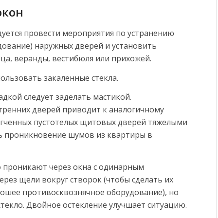
окон
дуется провести мероприятия по устранению
дование) наружных дверей и установить
ца, веранды, вестибюля или прихожей.
ользовать закаленные стекла.
адкой следует заделать мастикой.
тренних дверей приводит к аналогичному
егченных пустотелых щитовых дверей тяжелыми
 проникновение шумов из квартиры в
о проникают через окна с одинарным
ерез щели вокруг створок (чтобы сделать их
ошее противосквознячное оборудование), но
стекло. Двойное остекление улучшает ситуацию.